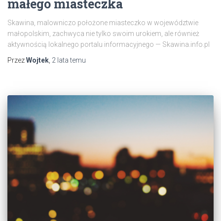
małego miasteczka
Skawina, malowniczo położone miasteczko w województwie
małopolskim, zachwyca nie tylko swoim urokiem, ale również
aktywnością lokalnego portalu informacyjnego — Skawina.info.pl
Przez
Wojtek
,
2 lata
temu