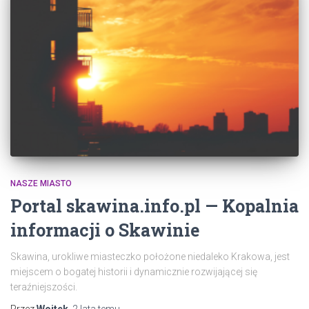
NASZE MIASTO
Portal skawina.info.pl — Kopalnia
informacji o Skawinie
Skawina, urokliwe miasteczko położone niedaleko Krakowa, jest
miejscem o bogatej historii i dynamicznie rozwijającej się
teraźniejszości.
Przez
Wojtek
,
2 lata
temu