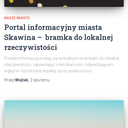
NASZE MIASTO
Portal informacyjny miasta
Skawina – bramka do lokalnej
rzeczywistości
Portale informacyjne stają się wirtualnymi bramkami do lokalnej
rzeczywistości, zapewniając mieszkańcom i odwiedzającym
wgląd w różnorodne aspekty życia społeczności.
Przez
Wojtek
,
2 lata
temu