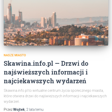
NASZE MIASTO
Skawina.info.pl — Drzwi do
najświeższych informacji i
najciekawszych wydarzeń
Skawina.info.pl to wirtualne centrum życia społecznego miasta,
które otwiera drzwi do najświeższych informacji i najciekawszych
wydarzeń.
Przez
Wojtek
,
2 lata
temu