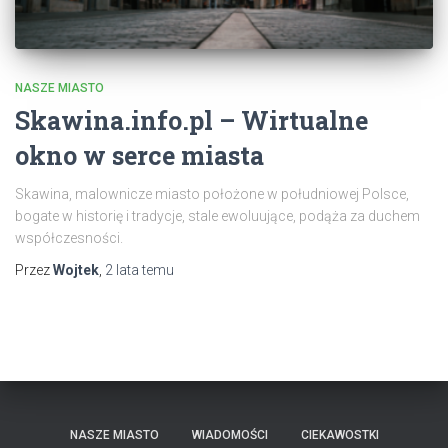
NASZE MIASTO
Skawina.info.pl – Wirtualne
okno w serce miasta
Skawina, malownicze miasto położone w południowej Polsce,
bogate w historię i tradycje, stale ewoluujące, podąża za duchem
współczesności.
Przez
Wojtek
,
2 lata
temu
NASZE MIASTO
WIADOMOŚCI
CIEKAWOSTKI