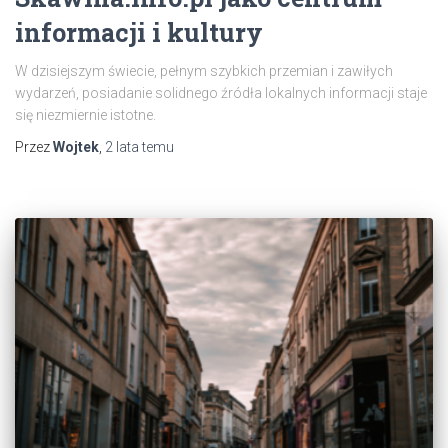
informacji i kultury
W dzisiejszym świecie, pełnym szybkich przemian i zawiłych
wydarzeń, posiadanie solidnego źródła lokalnych informacji staje
się niezmiernie istotne.
Przez
Wojtek
,
2 lata
temu